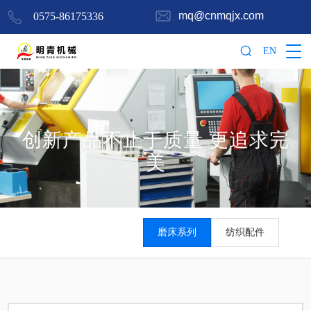
mq@cnmqjx.com
0575-86175336
EN
创新产品不止于质量 更追求完
美
磨床系列
纺织配件